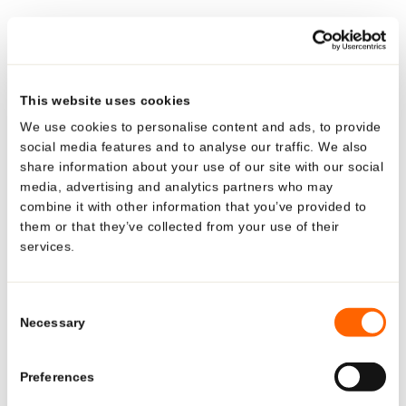
herstellen.“
Oberstes Ziel der Hoffmann Neopac AG ist es,
Verpackungslösungen umweltschonend herzustellen und
This website uses cookies
die Wiederverwertbarkeit aller Verpackungen zu
optimieren. So hat das Unternehmen vor kurzem eine
We use cookies to personalise content and ads, to provide
social media features and to analyse our traffic. We also
neue Barrieretubenlösung aus Monomaterial eingeführt:
share information about your use of our site with our social
Polyfoil® MMB. Dieses neue Tubenangebot ist das erste
media, advertising and analytics partners who may
in Europa, das die volle RecyClass™-Technologie-
combine it with other information that you’ve provided to
Zulassung sowie die Auszeichnung Grade A von SUEZ
them or that they’ve collected from your use of their
services.
Circpack® für die vollständige Recyclebarkeit erhalten
Looking for US-specific
hat.
solutions?
Consent
Die breite Palette an EcoDesign-Lösungen verdeutlicht
Necessary
Selection
auch das Engagement von Hoffmann Neopac,
Explore region-specific products and
bedeutende Fortschritte im Bereich der nachhaltigen
solutions.
Preferences
Produkte zu erreichen. Dazu gehören Monomaterial