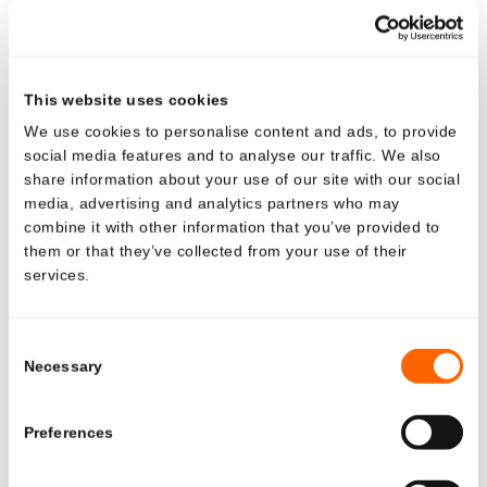
Auf dem Weg zu Gold
Während wir diesen Erfolg feiern, blicken wir bereits nach
vorne:
Unser Ziel ist es, 2026 Gold zu erreichen.
Mit
This website uses cookies
kontinuierlichen Investitionen, funktionsübergreifender
We use cookies to personalise content and ads, to provide
Teamarbeit und einem gemeinsamen Engagement für
social media features and to analyse our traffic. We also
Nachhaltigkeit legen wir die Messlatte für das, was eine
share information about your use of our site with our social
media, advertising and analytics partners who may
verantwortungsvolle Verpackungsherstellung leisten
combine it with other information that you’ve provided to
kann, immer höher.
them or that they’ve collected from your use of their
services.
Looking for US-specific
solutions?
Über Neopac
Consent
Necessary
Selection
Neopac ist Teil der
privaten Hoffmann Neopac Group
mit
Explore region-specific products and
Hauptsitz in Thun, Schweiz. Das Unternehmen produziert
solutions.
Preferences
hochwertige Kunststoffverpackungen an vier Standorten:
Polyfoil®- und Kunststofftuben
in der
Schweiz, Ungarn,
See what Neopac offers for the US market—tailored