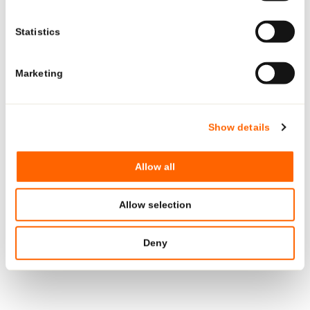
See what Neopac offers for the US market—tailored
Statistics
products, regulatory-ready tubes, and local production
Kontakt Presse
and support.
Marketing
GO TO US PAGE
Show details
Allow all
Allow selection
Franziska Eicher
Deny
Executive Assistant | Corporate Communications
E-MAIL