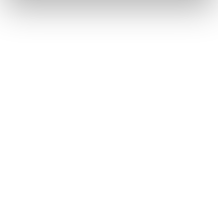
ZURÜCK ZUR ÜBERSICHT
Kontakt Presse
Franziska Eicher
Executive Assistant | Corporate Communications