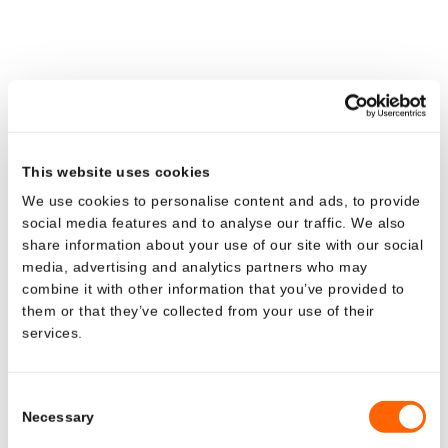
Hilfsstoffe. Entscheidend war, dass die Inhaltsstoffe mit
den Primärpackmitteln kompatibel sein musste und dass
das Design Ästhetik und einfache Handhabung verbindet.
Kunden sollten das Produkt nutzen können, ohne
irgendetwas von der Verpackung abnehmen zu müssen.
Die Lösung, die Neopac geboten hat, war in der Tat
This website uses cookies
®
innovativ: Die Tube für das Tensage
Intensive Serum 50
We use cookies to personalise content and ads, to provide
®
besteht aus zehn einzelnen 1,5 ml Polyfoil
-Ampullen,
social media features and to analyse our traffic. We also
die in eine kundenspezifische Thermoverpackung
share information about your use of our site with our social
media, advertising and analytics partners who may
eingelassen sind. Das Drehen der Kappe lässt den
combine it with other information that you’ve provided to
inneren Pin für Erstöffnungsschutz erscheinen. Das
them or that they’ve collected from your use of their
Produkt kann dann durch die transparente Kanüle
services.
Looking for US-specific
aufgetragen werden.
solutions?
®
"Biopelle hat bei der Polyfoil
-Twist'n'use™-Tube von
Consent
Necessary
Neopac alle Eigenschaften gefunden, die wir suchten",
Selection
Explore region-specific products and