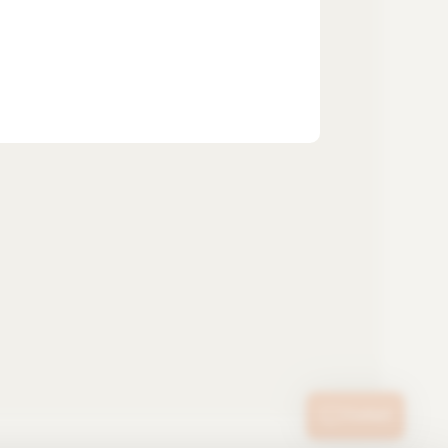
emium
es et applications
barrière fiables
Contact