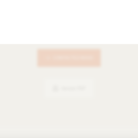
ce avant pour branding élargie pour branding
Aspect pr
e pour une prise en main confortable
Différents volum
impression et de décoration haut de gamme
Propriétés 
CONTACTEZ-NOUS
Version PDF