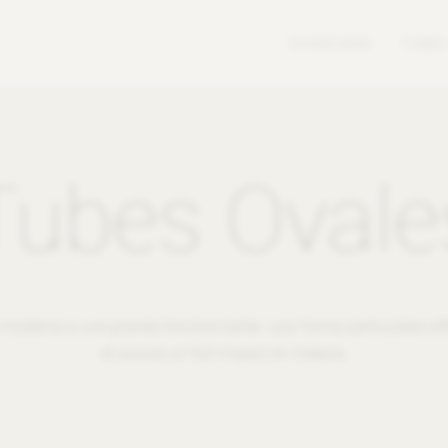
ECODESIGN
TUBES
Tubes Ovale
e moderne à une grande fonctionnalité. Leur forme particulière offr
et assure un fort impact en linéaire.