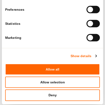
Explore region-specific products and solutions.
Preferences
See what Neopac offers for the US market—tailored
products, regulatory-ready tubes, and local production and
Statistics
support.
Marketing
GO TO US PAGE
Show details
04.
Allow all
Allow selection
Deny