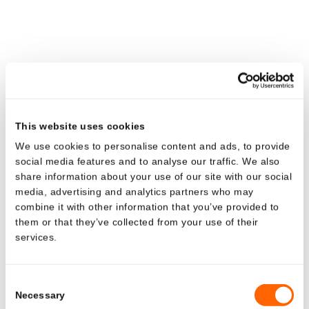
compatibilité avec le contenu et de l’effet tactile souhaité. Le
mélange standard intègre trois couches, PE/Alu/PE. Pour un
tube à stériliser, il est recommandé d’opter pour un mélange
PP/Alu/PP.
Récemment, nous avons developé une version entièrement
recyclable de Polyfoil. Le tube barrière mono-matériau à haute
performance est sans aluminium. Avec son bouchon en HDPE,
This website uses cookies
il est entièrement prêt à être recyclé dans des flux rigides en PE.
We use cookies to personalise content and ads, to provide
Découvrez la nouvelle génération de Polyfoil® MMB
social media features and to analyse our traffic. We also
share information about your use of our site with our social
EcoDesign:
media, advertising and analytics partners who may
combine it with other information that you’ve provided to
POLYFOIL® MMB
them or that they’ve collected from your use of their
services.
Looking for US-specific
solutions?
Consent
Necessary
Selection